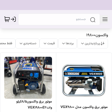
واکسون19800
پربازدیدترین
برندها
قیمت
دسته‌بندی
فقط محصو
موتور برق واکسون8/5کیلو
موتور برق واکسون مدل VGX9800
واتVGX19800E2