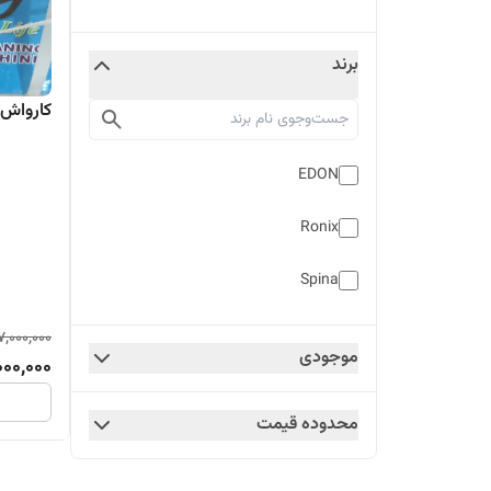
برند
کارواش 
EDON
Ronix
Spina
,000,000
موجودی
00,000
محدوده قیمت