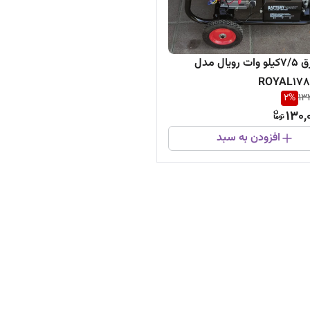
موتور برق 7/5کیلو وات رویال مدل
ROYAL17
2
%
13
130,
افزودن به سبد