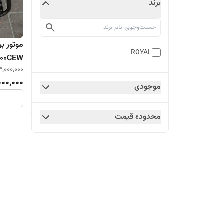
برند
ROYAL
800CEW
3,000,000
000,000
موجودی
محدوده قیمت