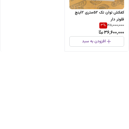
کفکش توان تک 52متری 2اینچ
فلوتر دار
3
%
38,000,000
36,600,000
افزودن به سبد