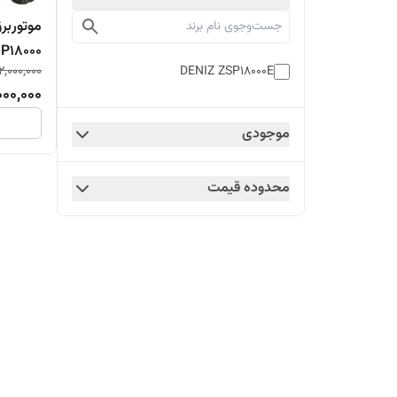
موتوربرق
P18000
DENIZ ZSP18000E
2,000,000
000,000
موجودی
محدوده قیمت