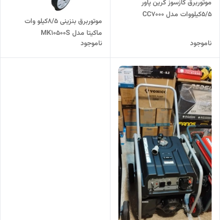
موتوربرق گازسوز گرین پاور
5/5کیلووات مدل CC7000
موتوربرق بنزینی 8/5کیلو وات
ماکیتا مدل MK10500S
ناموجود
ناموجود