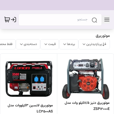
موتوربرق
پربازدیدترین
برندها
قیمت
دسته‌بندی
فقط محصو
موتوربرق دنیز 8/5کیلو وات مدل
موتوربرق لانسین 3کیلووات مدل
ZSP12000E
LC3500AS