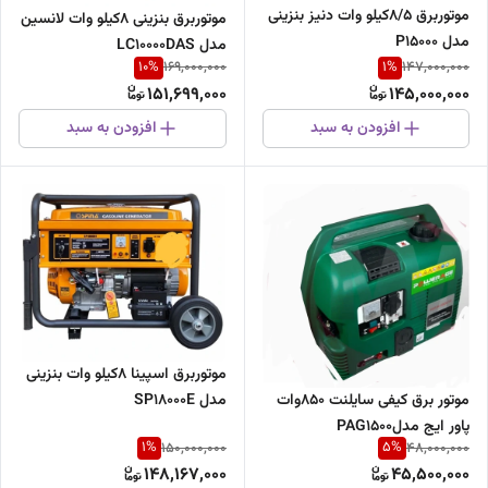
موتوربرق 8/5کیلو وات دنیز بنزینی
موتوربرق بنزینی 8کیلو وات لانسین
مدل P15000
مدل LC10000DAS
10
%
1
%
169,000,000
147,000,000
151,699,000
145,000,000
افزودن به سبد
افزودن به سبد
موتوربرق اسپینا 8کیلو وات بنزینی
موتور برق کیفی سایلنت 850وات
مدل SP18000E
پاور ایج مدلPAG1500
1
%
5
%
150,000,000
48,000,000
148,167,000
45,500,000