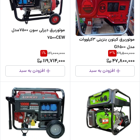
موتوربرق دیزلی سون 7500مدل
7500CEW
موتوربرق کیتون بنزینی 3کیلووات
مدل G6500
1
%
3
%
121,000,000
49,500,000
119,714,000
47,800,000
افزودن به سبد
افزودن به سبد