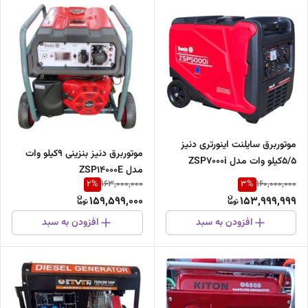
موتوربرق سایلنت اینورتری دنیز
موتوربرق دنیز بنزینی 9کیلو وات
5/5کیلو وات مدل ZSP7000i
مدل ZSP14000E
2
%
3
%
163,000,000
160,000,000
159,599,000
153,999,999
افزودن به سبد
افزودن به سبد