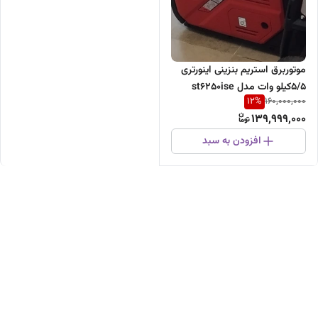
موتوربرق استریم بنزینی اینورتری
5/5کیلو وات مدل st6250ise
12
%
160,000,000
139,999,000
افزودن به سبد