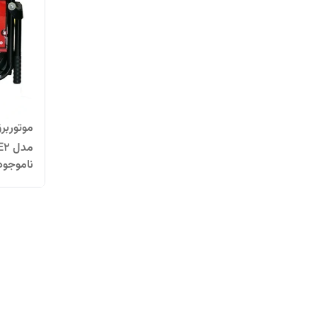
مدل VK5500E2
ناموجود