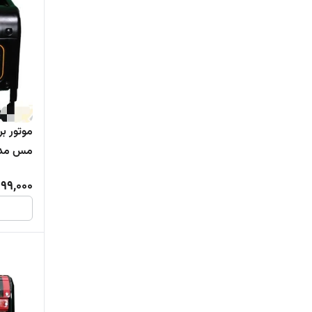
مس مدل 00S
99,000