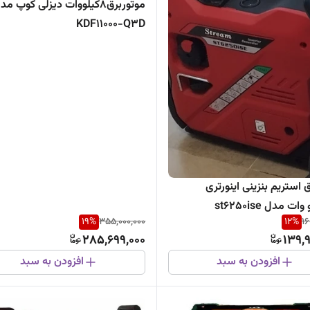
موتوربرق8کیلووات دیزلی کوپ مد
KDF11000-Q3D
 استریم بنزینی اینورتری
19
%
355,000,000
12
%
16
285,699,000
139,
افزودن به سبد
افزودن به سبد