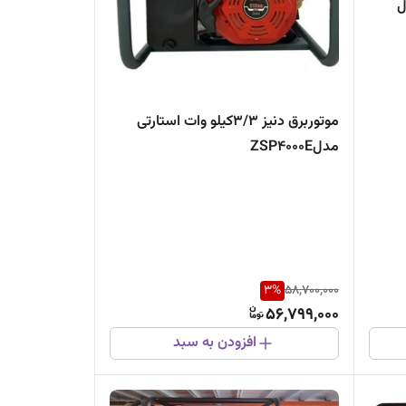
ل
موتوربرق دنیز 3/3کیلو وات استارتی
مدلZSP4000E
3
%
58,700,000
56,799,000
افزودن به سبد