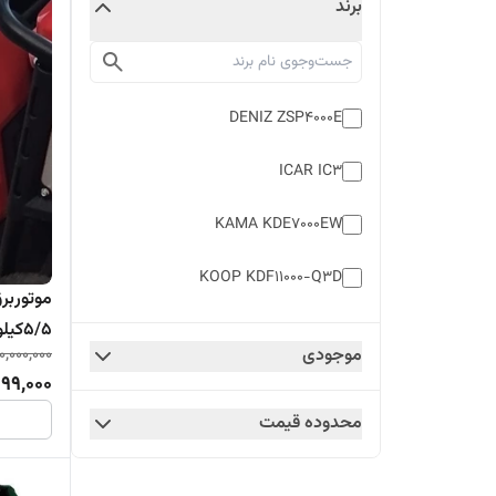
برند
DENIZ ZSP4000E
ICAR IC3
KAMA KDE7000EW
KOOP KDF11000-Q3D
موتوربرق
5/5کیلو وات مدل st6250ise
LUTIAN LT1200S
موجودی
0,000,000
999,000
Streem st6250ise
محدوده قیمت
VACKSON VK5500E2