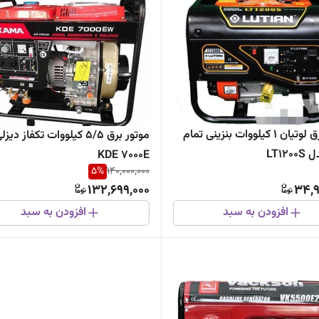
موتور برق لوتیان ۱ کیلووات بنزینی تمام
موتور برق ۵/۵ کیلووات تکفاز دی
LT12
KDE 7000E
5
%
140,000,000
132,699,000
34,9
افزودن به سبد
افزودن به سبد