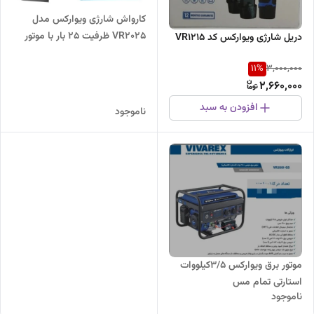
کارواش شارژی ویوارکس مدل
VR2025 ظرفیت ۲۵ بار با موتور
دریل شارژی ویوارکس کد VR1215
براشلس
11
%
3,000,000
2,660,000
افزودن به سبد
ناموجود
موتور برق ویوارکس 3/5کیلووات
استارتی تمام مس
ناموجود