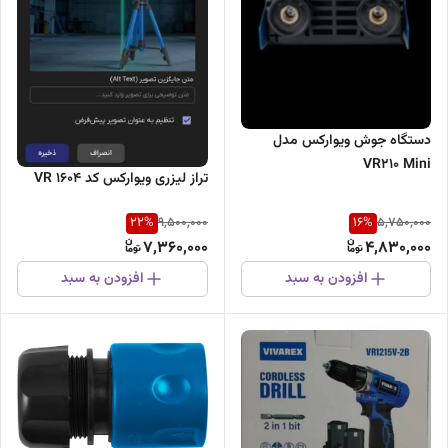
دستگاه جوش ویوارکس مدل
VR210 Mini
تراز لیزری ویوارکس کد VR 1604
22
%
16
%
9,500,000
5,750,000
7,360,000
4,830,000
افزودن به سبد
افزودن به سبد