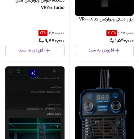
دستگاه جوش ویوارکس مدل
VR2۰۰ turbo
ابزار دستی ویوارکس کد VR0008
21
%
37
%
12,500,000
2,450,000
9,770,000
1,540,000
افزودن به سبد
افزودن به سبد