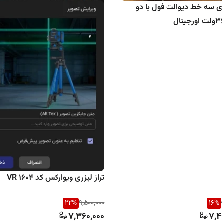
ری سه خط دیوالت فول با دو
تراز لیزری ویوارکس کد VR 1604
22
%
9,500,000
16
%
7,360,000
7,4