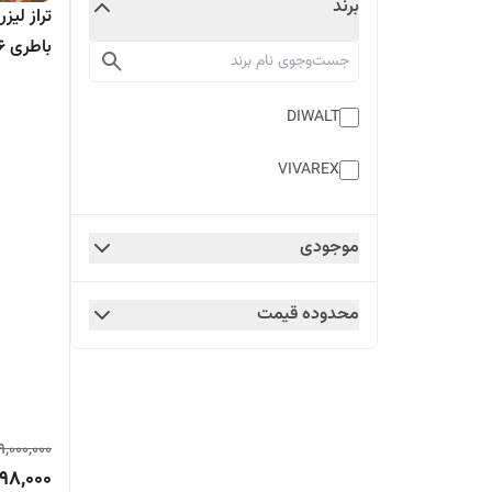
برند
تراز لیز
باطری 36ولت اورجینال
DIWALT
VIVAREX
موجودی
محدوده قیمت
9,000,000
98,000