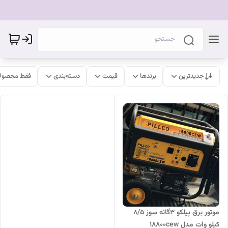
جدیدترین
برندها
قیمت
دسته‌بندی
فقط محصولا
موتور برق پیلکو 3گانه سوز ۸/۵
کیلو وات مدل 18800cew