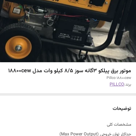
موتور برق پیلکو 3گانه سوز ۸/۵ کیلو وات مدل 18800cew
Pillco 18800cew
برند:
PILLCO
توضیحات
مشخصات کلی
حداکثر توان خروجی (Max Power Output)