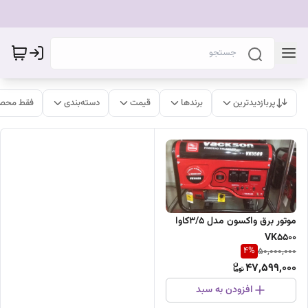
پربازدیدترین
برندها
قیمت
دسته‌بندی
فقط محصو
موتور برق واکسون مدل 3/5کاوا
VK5500
4
%
50,000,000
47,599,000
افزودن به سبد