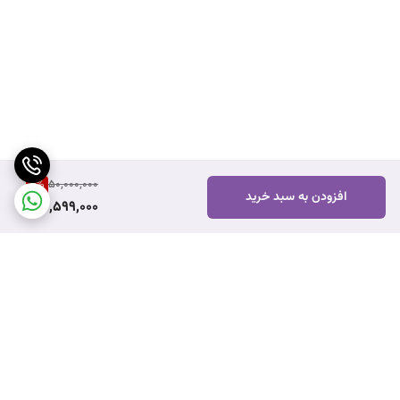
4
%
50,000,000
افزودن به سبد خرید
47,599,000
برگشت به بالا