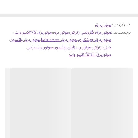
دسته‌بندی
:
موتور برق
برچسب‌ها :
موتور برق گازوئیلی
،
ژنراتور
،
موتور برق
،
موتوربرق 3/5کیلو وات
،
موتور برق جوشکاری
،
موتور برق kama7000
،
موتور برق واکسون
،
دیزل ژنراتور
،
موتوربرق ژاپنی
،
واکسون
،
موتوربرق بنزینی
،
موتوربرق 3%2f5کیلو وات