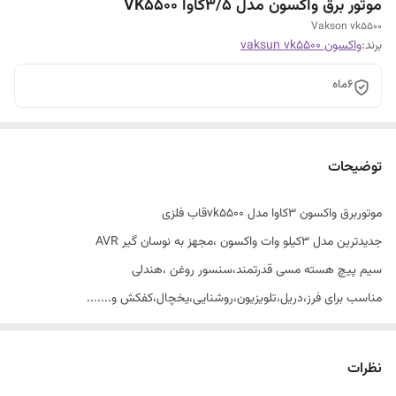
موتور برق واکسون مدل 3/5کاوا VK5500
Vakson vk5500
برند:
واکسون vaksun vk5500
۶ماه
توضیحات
موتوربرق واکسون 3کاوا مدل vk5500قاب فلزی
جدیدترین مدل 3کیلو وات واکسون ،مجهز به نوسان گیر AVR
سیم پیچ هسته مسی قدرتمند،سنسور روغن ،هندلی
مناسب برای فرز،دریل،تلویزیون،روشنایی،یخچال،کفکش و.......
نظرات