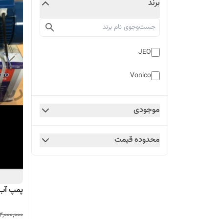
برند
JEO
Vonico
موجودی
محدوده قیمت
پمپ آب 
2,000,000