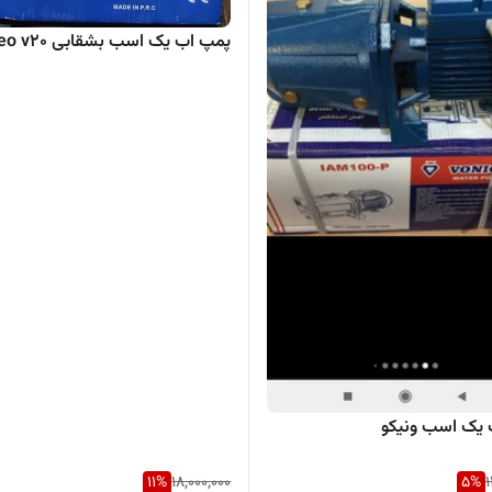
پمپ اب یک اسب بشقابی Jeo v20
یک اسب ونیکو
11
%
18,000,000
5
%
1