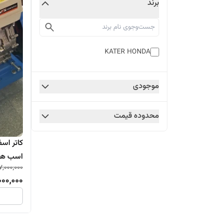
برند
KATER HONDA
موجودی
محدوده قیمت
اسب هن
7,000,000
000,000