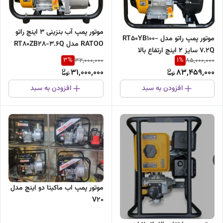
موتور پمپ آب بنزینی 3 اینچ راتو
موتور پمپ راتو مدل RT50YB100-
RATOO مدل RT80ZB28-3.6Q
7.2Q سایز ۲ اینچ ارتفاع بالا
3
%
1
%
32,000,000
85,000,000
31,000,000
83,459,000
افزودن به سبد
افزودن به سبد
موتور پمپ اب ماکیتا دو اینچ مدل
V20