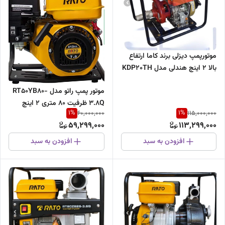
موتورپمپ دیزلی برند کاما ارتفاع
بالا 2 اینچ هندلی مدل KDP20TH
موتور پمپ راتو مدل RT50YB80-
3.8Q ظرفیت ۸۰ متری ۲ اینچ
1
%
1
%
60,000,000
115,000,000
59,299,000
113,299,000
افزودن به سبد
افزودن به سبد