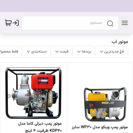
موتور اب
جدیدترین
برندها
قیمت
دسته‌بندی
فقط محصولا
موتور پمپ دیزلی کاما مدل
موتور پمپ وینکو مدل WP30 سایز
KDP40 ظرفیت ۴ اینچ