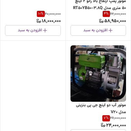
موتور پمپ ارتفاع بالا راتو 2 اینچ
50 متری مدل RT50YB50-3.8Q
10
%
4
%
20,000,000
62,000,000
18,000,000
58,950,000
افزودن به سبد
افزودن به سبد
موتور آب دو اینچ جی پی بنزینی
مدل V20
7
%
26,000,000
24,000,000