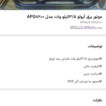
موتور برق آپولو 3/5کیلو وات مدل APG8200
APOLLO APG8200
برند:
APOLLO APG8200
توضیحات
💎موتوربرق 3/5کیلو وات هندلی برند اپولو
💎کیفیت عالی
💎ساخت چین
💎مجهز به نوسان گیر AVR
💎مناسب برای فرز،دریل،هیلتی،روشنایی و.......
نظرات