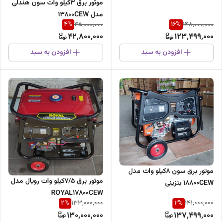
موتور برق 3کیلو وات سون هندلی
مدل 13800CEW
4
%
16
%
45,000,000
148,000,000
42,800,000
123,499,000
افزودن به سبد
افزودن به سبد
موتور برق سون 8کیلو وات مدل
موتور برق 7/5کیلو وات رویال مدل
18800CEW بنزینی
ROYAL17800CEW
2
%
2
%
133,000,000
141,000,000
130,000,000
137,499,000