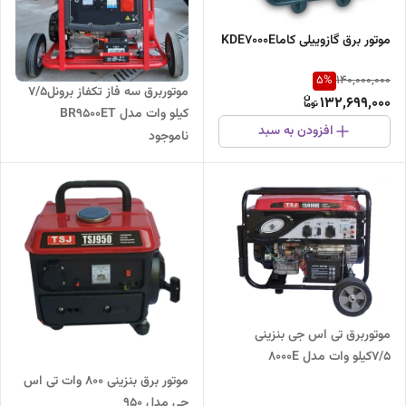
موتور برق گازوییلی کاماKDE7000E
5
%
140,000,000
موتوربرق سه فاز تکفاز برونل۷/۵
132,699,000
کیلو وات مدل BR9500ET
افزودن به سبد
ناموجود
موتوربرق تی اس جی بنزینی
7/5کیلو وات مدل 8000E
موتور برق بنزینی ۸۰۰ وات تی اس
جی مدل 950