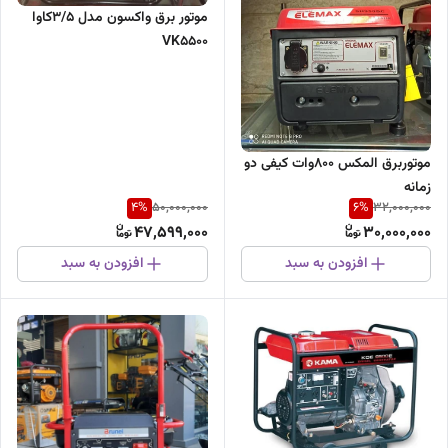
موتور برق واکسون مدل 3/5کاوا
VK5500
موتوربرق المکس 800وات کیفی دو
زمانه
4
%
6
%
50,000,000
32,000,000
47,599,000
30,000,000
افزودن به سبد
افزودن به سبد