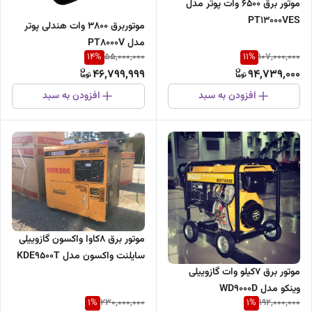
موتور برق ۶۵۰۰ وات پوتر مدل
PT13000VES
موتوربرق ۳۸۰۰ وات هندلی پوتر
مدل PT8000V
14
%
11
%
55,000,000
107,000,000
46,799,999
94,739,000
افزودن به سبد
افزودن به سبد
موتور برق 8کاوا واکسون گازوییلی
سایلنت واکسون مدل KDE9500T
موتور برق 7کیلو وات گازوییلی
وینکو مدل WD9000D
1
%
1
%
230,000,000
192,000,000