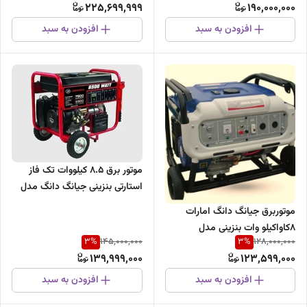
225,699,999
190,000,000
افزودن به سبد
افزودن به سبد
موتور برق 8.5 کیلووات تک فاز
استارتی بنزینی جیانگ دانگ مدل
JD8500THEB
موتوربرق جیانگ دانگ امارات
8کاواکیلو وات بنزینی مدل
3
%
3
%
145,000,000
128,000,000
JD10000JWE2
139,999,000
123,599,000
افزودن به سبد
افزودن به سبد