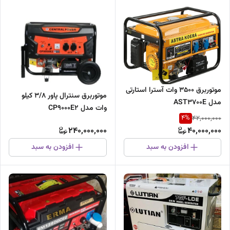
موتوربرق ۳۵۰۰ وات آسترا استارتی
موتوربرق سنترال پاور ۳/۸ کیلو
مدل AST3700E
وات مدل CP9000E2
4
%
42,000,000
240,000,000
40,000,000
افزودن به سبد
افزودن به سبد