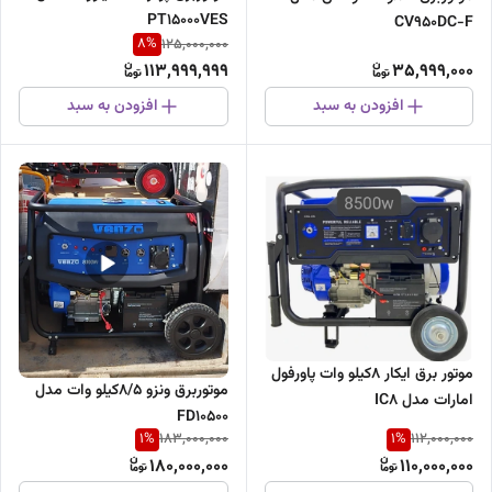
PT15000VES
CV950DC-F
8
%
125,000,000
113,999,999
35,999,000
افزودن به سبد
افزودن به سبد
موتور برق ایکار ۸کیلو وات پاورفول
موتوربرق ونزو 8/5کیلو وات مدل
امارات مدل IC8
FD10500
1
%
1
%
183,000,000
112,000,000
180,000,000
110,000,000