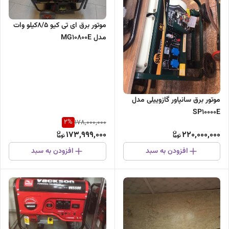
موتور برق ای تی کیو 8/5کیلو وات
مدل MG10800E
موتور برق سانپاور گازوییلی مدل
SP10000E
2
%
178,000,000
173,999,000
220,000,000
افزودن به سبد
افزودن به سبد