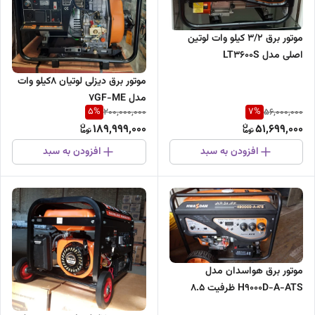
موتور برق ۳/۲ کیلو وات لوتین
اصلی مدل LT3600S
موتور برق دیزلی لوتیان 8کیلو وات
مدل 7GF-ME
5
%
7
%
200,000,000
56,000,000
189,999,000
51,699,000
افزودن به سبد
افزودن به سبد
موتور برق هواسدان مدل
H9000D-A-ATS ظرفیت ۸.۵
کیلووات تک فاز اتوماتیک