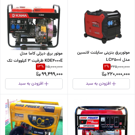
موتوربرق بنزینی سایلنت لانسین
موتور برق دیزلی کاما مدل
مدل LC3500i
KDE4000E ظرفیت ۳ کیلووات تک
13
%
2
%
115,000,000
225,000,000
فاز
99,499,000
220,000,000
افزودن به سبد
افزودن به سبد