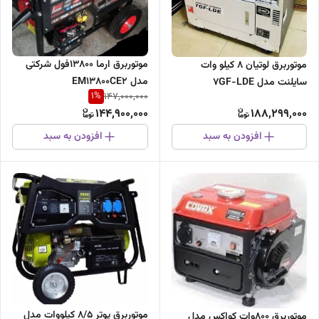
موتوربرق ارما ۱۳۸۰۰فول شرکتی
موتوربرق لوتیان 8 کیلو وات
مدل EM13800CE2
سایلنت مدل 7GF-LDE
1
%
147,000,000
144,900,000
188,299,000
افزودن به سبد
افزودن به سبد
موتوربرق پوتر 8/5 کیلووات مدل
موتوربرق 800وات کواکس مدل