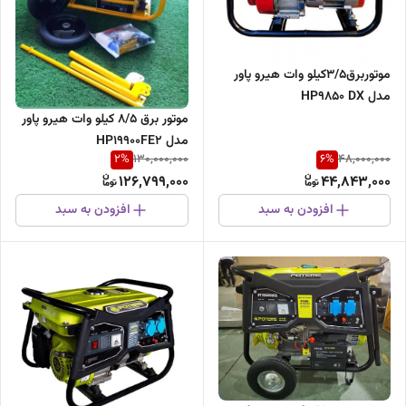
موتوربرق3/5کیلو وات هیرو پاور
مدل HP9850 DX
موتور برق ۸/۵ کیلو وات هیرو پاور
مدل HP19900FE2
2
%
6
%
130,000,000
48,000,000
126,799,000
44,843,000
افزودن به سبد
افزودن به سبد