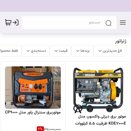
ژنراتور
جدیدترین
برندها
قیمت
دسته‌بندی
فقط محصولا
موتوربرق سنترال پاور مدل CP9000
موتور برق دیزلی واکسون مدل
KDE7000E ظرفیت ۵.۵ کیلووات
6
%
47,000,000
تک فاز