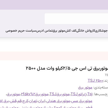
ر جوشکاری
کارواش خانگی
کف کش
موتور برق
تماس ادرس
سیاست حریم خصوصی
توربرق تی اس جی 2/5کیلو وات مدل 2500
T
ند:
TSJ 2500
ته‌بندی
:
موتور برق
چسب‌ها :
Tsj
،
ژنراتورTSJ
،
موتوربرقTSJ
،
موتوربرق2%2f5kv
،
موتوربرق
،
موتوربرق مس
،
موتوربرق هندلی
،
ایران
،
تهران
،
کرج
،
قم
،
قش
،
برق اض
قطعی برق
،
موتوربرق کوچک
،
شیراز
،
موتوربرق بنزینی
،
موتوربرق ش