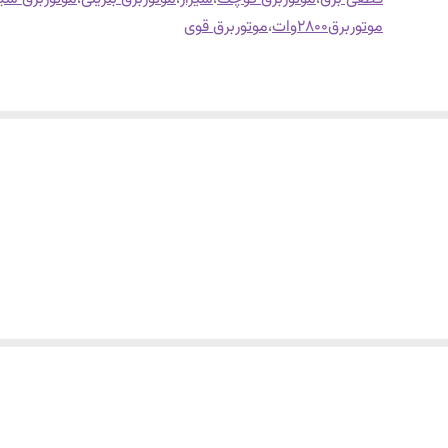
موتوربرق۲۸۰۰وات
،
موتوربرق قوی