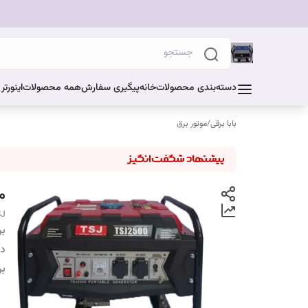
دسته‌بندی محصولات
خانه
پیگیری سفارش
همه محصولات
اینورت
بابا برقی
/
موتور برق
مو
SJ
بر
دس
بر