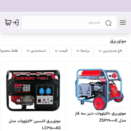
موتوربرق
جدیدترین
برندها
قیمت
دسته‌بندی
فقط محصولا
موتوربرق 10کیلووات دنیز سه فاز
مدل ZSP19000E
موتوربرق لانسین 3کیلووات مدل
LC3500AS