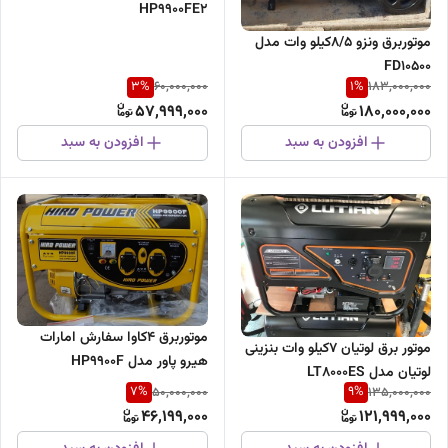
HP9900FE2
موتوربرق ونزو 8/5کیلو وات مدل
FD10500
3
%
1
%
60,000,000
183,000,000
57,999,000
180,000,000
افزودن به سبد
افزودن به سبد
موتوربرق 4کاوا سفارش امارات
موتور برق لوتیان ۷کیلو وات بنزینی
هیرو پاور مدل HP9900F
لوتیان مدل LT8000ES
7
%
9
%
50,000,000
135,000,000
46,199,000
121,999,000