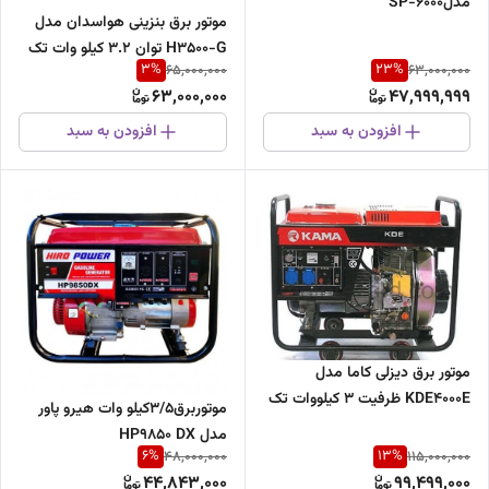
مدلSP-6000
موتور برق بنزینی هواسدان مدل
H3500-G توان ۳.۲ کیلو وات تک
3
%
23
%
65,000,000
63,000,000
فاز
63,000,000
47,999,999
افزودن به سبد
افزودن به سبد
موتور برق دیزلی کاما مدل
KDE4000E ظرفیت ۳ کیلووات تک
موتوربرق3/5کیلو وات هیرو پاور
فاز
مدل HP9850 DX
6
%
13
%
48,000,000
115,000,000
44,843,000
99,499,000