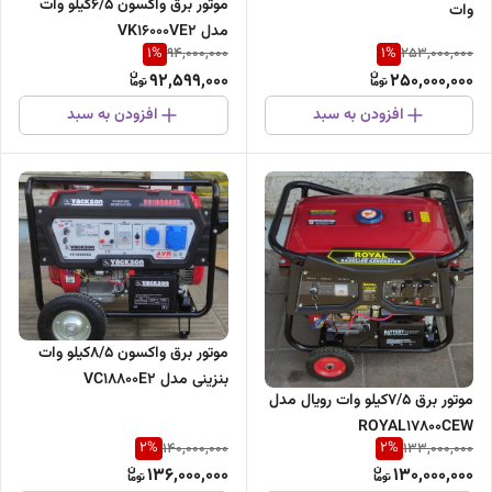
موتور برق واکسون 6/5کیلو وات
وات
مدل VK16000VE2
1
%
1
%
94,000,000
253,000,000
92,599,000
250,000,000
افزودن به سبد
افزودن به سبد
موتور برق واکسون 8/5کیلو وات
بنزینی مدل VC18800E2
موتور برق 7/5کیلو وات رویال مدل
ROYAL17800CEW
2
%
2
%
140,000,000
133,000,000
136,000,000
130,000,000