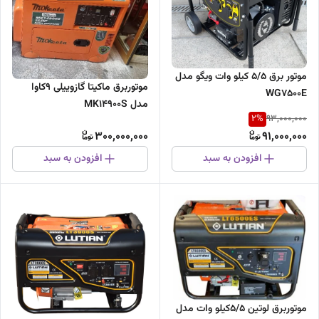
موتور برق ۵/۵ کیلو وات ویگو مدل
موتوربرق ماکیتا گازوییلی ۹کاوا
WG7500E
مدل MK14900S
2
%
93,000,000
300,000,000
91,000,000
افزودن به سبد
افزودن به سبد
موتوربرق لوتین 5/5کیلو وات مدل