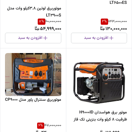
LT6500ES
موتوربرق لوتین 3.8کیلو وات مدل
LT3900S
8
%
2
%
60,000,000
133,000,000
54,999,000
130,000,000
افزودن به سبد
افزودن به سبد
موتوربرق سنترال پاور مدل CP9000
موتور برق هواسدان H9000ID
ظرفیت ۸ کیلو وات بنزینی تک فاز
6
%
47,000,000