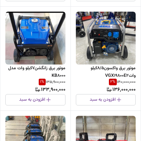
موتور برق واکسون8/5کیلو
موتور برق زانگشن7کیلو وات مدل
واتVGX19800E2
KB8000
1
%
2
%
135,900,000
140,000,000
133,900,000
136,000,000
افزودن به سبد
افزودن به سبد