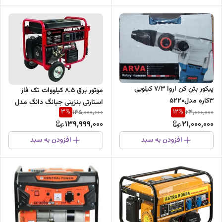
پیکور بتن کن اروا ۷/۳ کیلویی
موتور برق 8.5 کیلووات تک فاز
۳کاره مدل۵۲۲۰
استارتی بنزینی جیانگ دانگ مدل
3
%
12
%
145,000,000
24,000,000
JD8500THEB
139,999,000
21,000,000
افزودن به سبد
افزودن به سبد