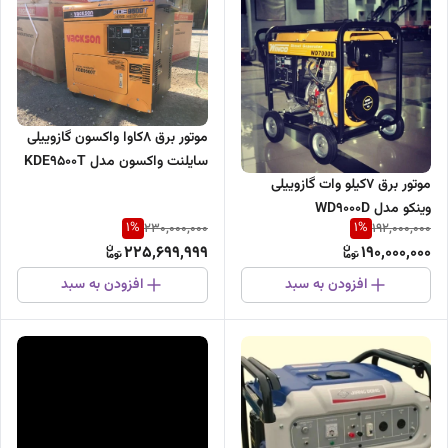
موتور برق 8کاوا واکسون گازوییلی
سایلنت واکسون مدل KDE9500T
موتور برق 7کیلو وات گازوییلی
وینکو مدل WD9000D
1
%
1
%
230,000,000
192,000,000
225,699,999
190,000,000
افزودن به سبد
افزودن به سبد