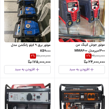
موتور جوش کینگ من
موتور برق 9 کیلو زانگشن مدل
400امپرمدل MMA400
KB9000
2
%
7
%
180,000,000
26,000,000
175,000,000
24,000,000
افزودن به سبد
افزودن به سبد