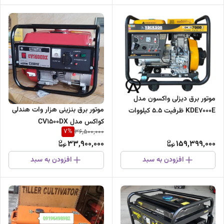
موتور برق دیزلی واکسون مدل
موتور برق بنزینی هزار وات هندلی
KDE7000E ظرفیت ۵.۵ کیلووات
کواکس مدل CV1500DX
تک فاز
7
%
36,500,000
33,900,000
159,399,000
افزودن به سبد
افزودن به سبد