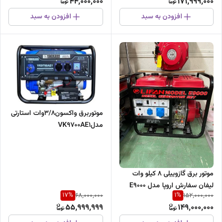
44,000,000
171,999,000
افزودن به سبد
افزودن به سبد
موتوربرق واکسون3/8وات استارتی
مدلVK9700AE1
موتور برق گازوییلی ۸ کیلو وات
لیفان سفارش اروپا مدل E9000
17
%
1
%
68,000,000
152,000,000
55,999,999
149,000,000