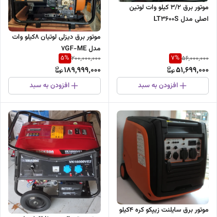
موتور برق ۳/۲ کیلو وات لوتین
اصلی مدل LT3600S
موتور برق دیزلی لوتیان 8کیلو وات
مدل 7GF-ME
5
%
7
%
200,000,000
56,000,000
189,999,000
51,699,000
افزودن به سبد
افزودن به سبد
موتور برق سایلنت زیپکو کره 4کیلو