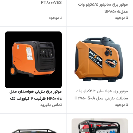
PT8000VES
موتور برق سانپاور 5/5کیلو وات
مدلSP8500E
ناموجود
ناموجود
موتوربرق هوادسان 2.4کیلو وات
موتور برق بنزینی هواسدان مدل
سایلنت بنزینی مدل H2750IS-A
H4500iE ظرفیت ۴ کیلووات تک
ناموجود
تماس بگیرید
فاز سایلنت