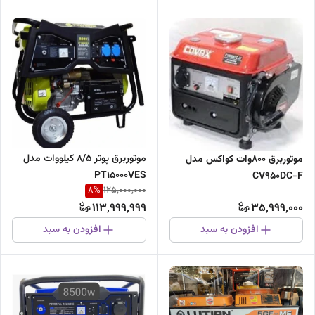
موتوربرق پوتر 8/5 کیلووات مدل
موتوربرق 800وات کواکس مدل
PT15000VES
CV950DC-F
8
%
125,000,000
113,999,999
35,999,000
افزودن به سبد
افزودن به سبد