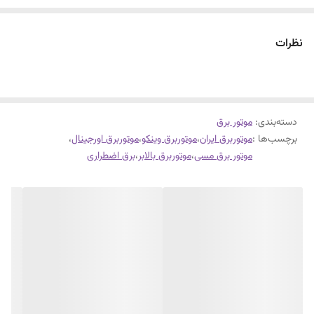
نوع موتور: هوا خنک,4زمانه,تک فاز
نوع سیم پیچ: مس
نظرات
تعداد خروجی: 2 عدد
سیستم استارت: دستی,استارتی
نوع سوخت: بنزین
دسته‌بندی
:
موتور برق
حجم مخزن سوخت: 25 لیتر
برچسب‌ها :
موتوربرق ایران
،
موتوربرق وینکو
،
موتوربرق اورجینال
،
شدت جریان خروجی: 36 آمپر
موتور برق مسی
،
موتوربرق بالابر
،
برق اضطراری