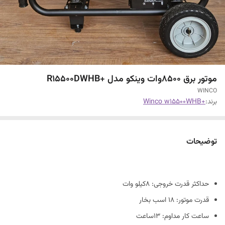
موتور برق 8500وات وینکو مدل +R15500DWHB
WINCO
برند:
+Winco w15500WHB
توضیحات
حداکثر قدرت خروجی: 8کیلو وات
قدرت موتور: 18 اسب بخار
ساعت کار مداوم: 13ساعت