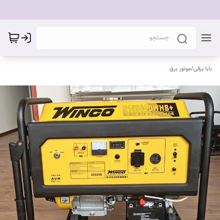
بابا برقی
/
موتور برق