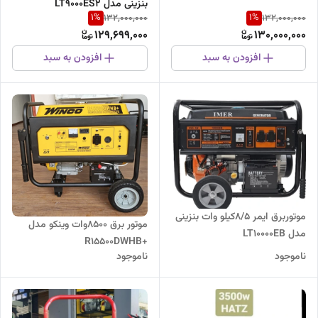
بنزینی مدل LT9000ES2
1
%
1
%
132,000,000
132,000,000
129,699,000
130,000,000
افزودن به سبد
افزودن به سبد
موتوربرق ایمر 8/5کیلو وات بنزینی
موتور برق 8500وات وینکو مدل
مدل LT10000EB
+R15500DWHB
ناموجود
ناموجود