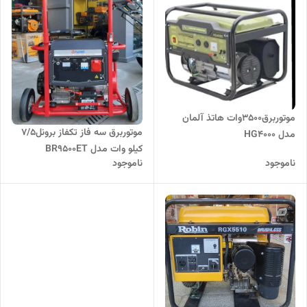
موتوربرق3500وات هاتذ آلمان
موتوربرق سه فاز تکفاز برونل۷/۵
مدل HG4000
کیلو وات مدل BR9500ET
ناموجود
ناموجود