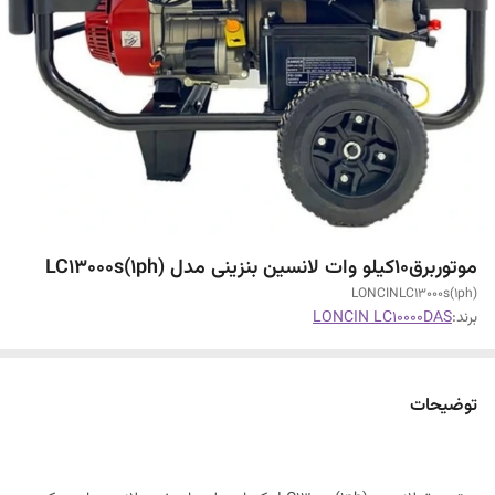
موتوربرق10کیلو وات لانسین بنزینی مدل LC13000s(1ph)
LONCINLC13000s(1ph)
برند:
LONCIN LC10000DAS
توضیحات