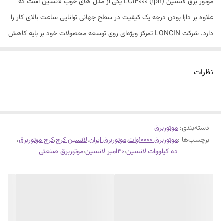
موتور برق لانسین LC13000 (1ph) یکی از مدل های خوب لانسین است که
علاوه بر دارا بودن درجه یک کیفیت در سطح جهانی توانایی ساعت بالای کار را
دارد. شرکت LONCIN تمرکز ویژه‌ای روی توسعه محصولات خود بر پایه کاهش
آلایندگی کربنی و هماهنگی با استانداردهای زیست‌محیطی و همچنین
تکنولوژی روز داشته و محصولات خود را به بیش از ۱۰۰ کشور جهان ارسال
نظرات
می‌کند. همچنین این کمپانی روابط پایداری با چندین شرکت بین‌المللی معتبر
برقرار کرده است.
دسته‌بندی
:
موتوربرق
جهت دریافت لیست قیمت و مشاوره در مورد خرید موتور برق لانسین
برچسب‌ها :
موتوربرق 10000وات
،
موتوربرق ایران
،
لانسین کرج
،
کرج موتوربرق
،
LC13000 (1ph) و سایر محصولات ما با وبسایت و یا دفتر ما در تماس باشید.
ده کیلووات لانسین
،
40امپر لانسین
،
موتوربرق صنعتی