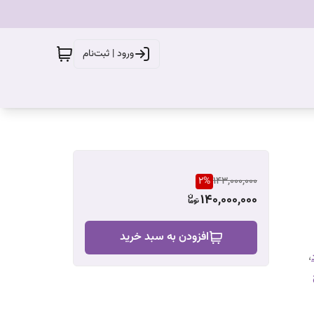
ورود | ثبت‌نام
2
%
143,000,000
140,000,000
افزودن به سبد خرید
،