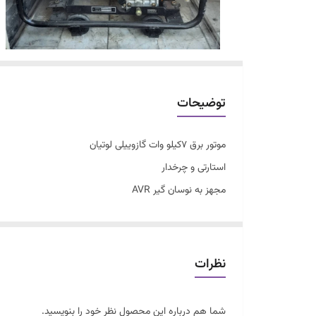
توضیحات
موتور برق 7کیلو وات گازوییلی لوتیان
استارتی و چرخدار
مجهز به نوسان گیر AVR
سیم پیچ مس زخیم
مناسب برای کلیه مصارف از جمله (باغ،شرکت،جوشکاری،ویلا،د
نظرات
شما هم درباره این محصول نظر خود را بنویسید.