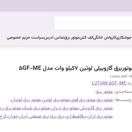
ر جوشکاری
کارواش خانگی
کف کش
موتور برق
تماس ادرس
سیاست حریم خصوصی
توربرق گازوییلی لوتین 7کیلو وات مدل 5GF-ME
Lutian 5GF-
ند:
LUTIAN 5GF-ME
ته‌بندی
:
موتور برق
چسب‌ها :
موتوربرق
،
موتوربرق قوی
،
موتوربرق لوتین
،
موتور برق لوتیان
،
موتور برق گازوییلی
،
موتوربرق دیزلی
،
موتوربرق شیک
،
موتوربرق زرد
موتوربرق ارزان
،
برقاضطراری
،
برق برق
،
برق صنعتی
،
ایران
،
تهران
،
کرج