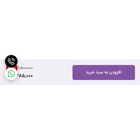
35
%
6,800,000
افزودن به سبد خرید
4,385,000
برگشت به بالا