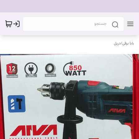
بابا برقی
/
دریل