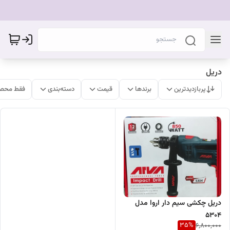
دریل
پربازدیدترین
برندها
قیمت
دسته‌بندی
فقط محصو
دریل چکشی سیم دار اروا مدل
5304
35
%
6,800,000