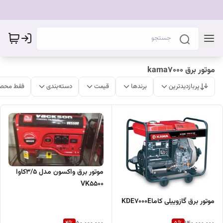
موتور برق kama7000
پربازدیدترین
برندها
قیمت
دسته‌بندی
فقط محصو
موتور برق واکسون مدل 3/5کاوا
VK5500
موتور برق گازوییلی کاماKDE7000E