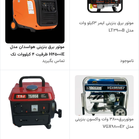
موتور برق بنزینی ایمر ۳کیلو وات
مدل LT3900B
موتور برق بنزینی هواسدان مدل
H4500iE ظرفیت ۴ کیلووات تک
ناموجود
تماس بگیرید
فاز سایلنت
موتوربرق۳۸۰۰ وات واکسون بنزینی
مدل VGX9800E2