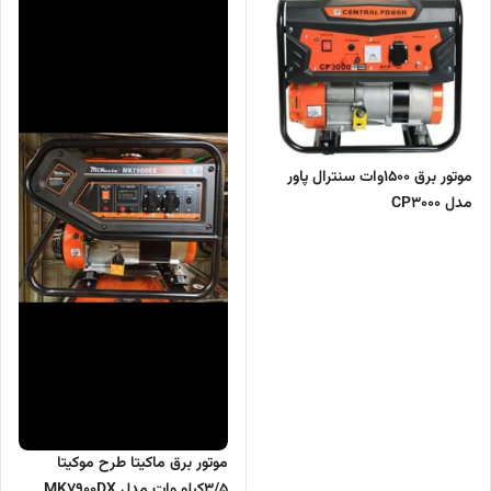
موتور برق 1500وات سنترال پاور
مدل CP3000
موتور برق ماکیتا طرح موکیتا
3/5کیلو وات مدل MK7900DX