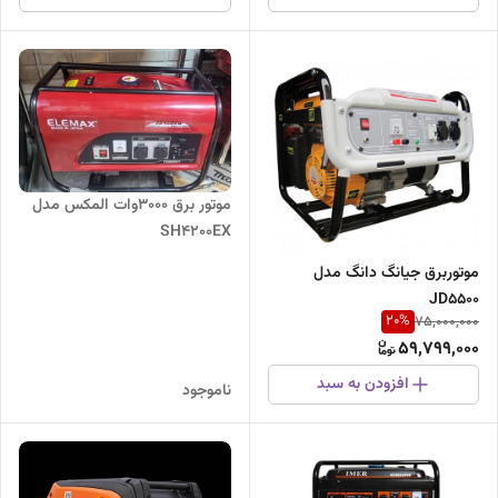
موتور برق 3000وات المکس مدل
SH4200EX
موتوربرق جیانگ دانگ مدل
JD5500
20
%
75,000,000
59,799,000
افزودن به سبد
ناموجود