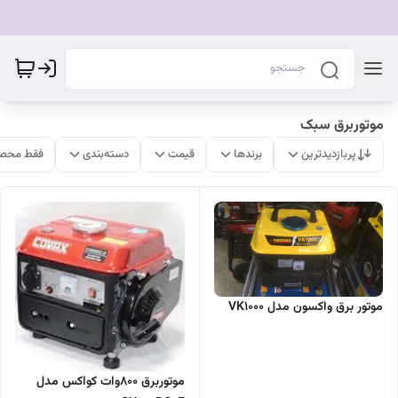
موتوربرق سبک
پربازدیدترین
برندها
قیمت
دسته‌بندی
فقط محصو
موتور برق واکسون مدل VK1000
موتوربرق 800وات کواکس مدل