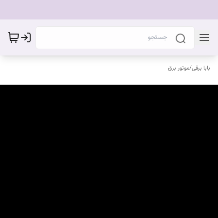
بابا برقی
/
موتور برق