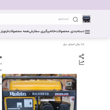
دسته‌بندی محصولات
خانه
پیگیری سفارش
همه محصولات
اینورت
بابا برقی
/
موتور برق
موت
in
بر
دس
بر