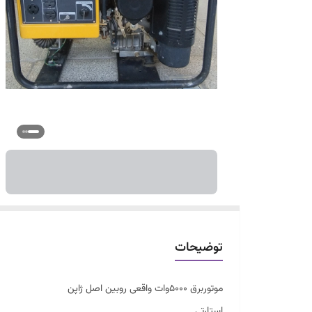
توضیحات
موتوربرق 5000وات واقعی روبین اصل ژاپن
استارتی