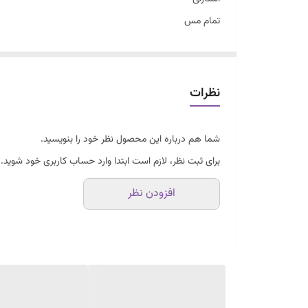
تمام مس
مجهز به نوسان گیر
خروجی 12و 220ولت
90کیلو گرم
نظرات
باک 22لیتری
ساخت ژاپن
شما هم درباره این محصول نظر خود را بنویسید.
ارسال سراسری
برای ثبت نظر، لازم است ابتدا وارد حساب کاربری خود شوید.
افزودن نظر