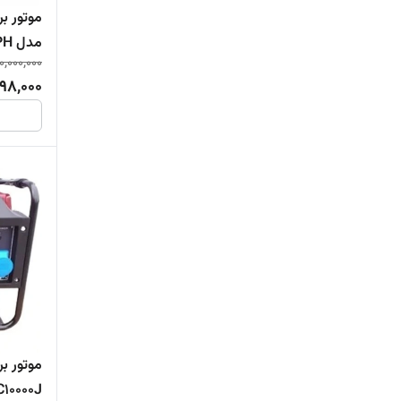
مدل LC22000(3PH)
0,000,000
98,000
C10000J