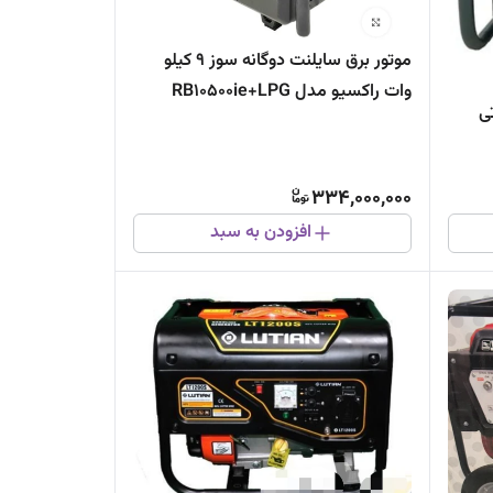
موتور برق سایلنت دوگانه سوز ۹ کیلو
وات راکسیو مدل RB10500ie+LPG
رتی
334,000,000
افزودن به سبد