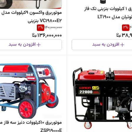
موتور برق 1 کیلووات بنزبنی تک فاز
موتوربرق واکسون 9کیلووات مدل
ان مدل LT1900
VC19800E2 بنزینی
2
%
140,000,000
2
%
4
136,000,000
38,9
افزودن به سبد
افزودن به سبد
موتوربرق 10کیلووات دنیز سه فاز
ZSP19000E