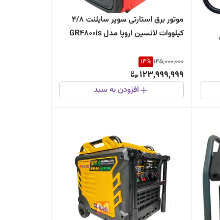
موتور برق استارتی سوپر سایلنت 4/8
کیلووات لانسین اروپا مدل GR4800is
14
%
145,000,000
123,999,999
افزودن به سبد