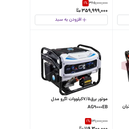
1
%
365,000,000
359,999,000
افزودن به سبد
موتور برق7/5کیلووات اگرو مدل
وتیان
AG9000EB
1
%
121,000,000
119,300,000