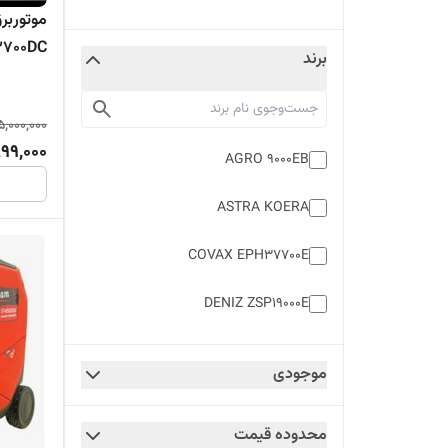
700DC
برند
,000,000
99,000
AGRO 9000EB
ASTRA KOERA
COVAX EPH37700E
DENIZ ZSP19000E
DENIZ ZSP4000E
موجودی
ETQ TG15900E
محدوده قیمت