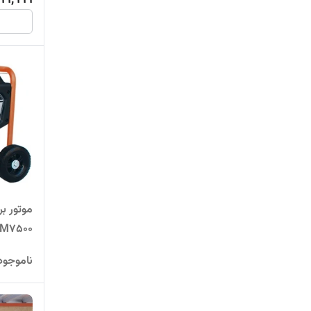
M7500
ناموجود