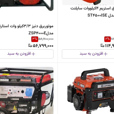
موتوربرق استریم 4کیلووات سایلنت
ST4500I
موتوربرق دنیز 3/3کیلو وات استا
مدلZSP4000E
3
%
58,700,000
2
%
11
56,799,000
114,
افزودن به سبد
افزودن به سبد