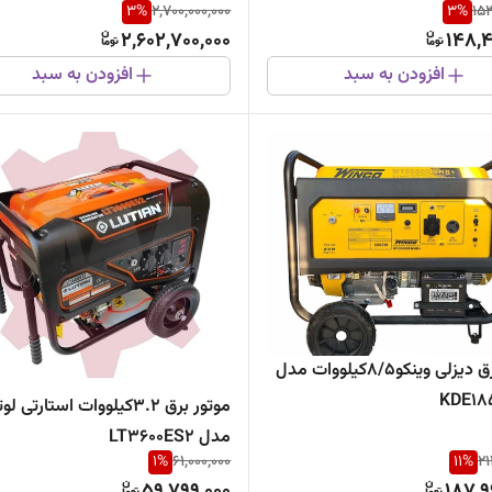
3
%
2,700,000,000
3
%
153
2,602,700,000
148,4
افزودن به سبد
افزودن به سبد
موتور برق دیزلی وینکو8/5کیلووات مدل
KDE18
موتور برق 3.2کیلووات استارتی ل
مدل LT3600ES2
1
%
61,000,000
11
%
21
59,799,000
187,9