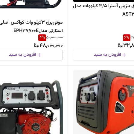
موتوربرق بنزینی آسترا ۳/۵ کیلووات مدل
AST3
موتوربرق 3کیلو وات کواکس اصلی
استارتی مدلEPH37700E
4
%
50,000,000
6
%
35
48,000,000
32,8
افزودن به سبد
افزودن به سبد