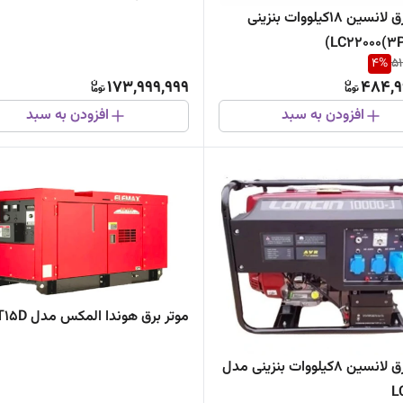
موتور برق لانسین 18کیلووات بنزینی
4
%
51
173,999,999
484,9
افزودن به سبد
افزودن به سبد
موتر برق هوندا المکس مدل SHT15D
موتور برق لانسین ۸کیلووات بنزینی مدل
L