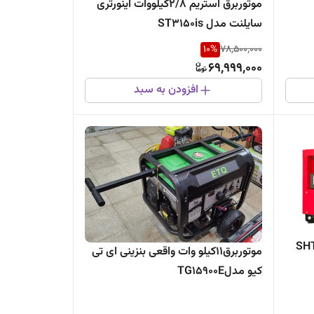
موتوربرق استریم 2/8کیلو‌وات اینورتری
سایلنت مدل ST3150is
10
%
78,500,000
69,999,000
افزودن به سبد
موتوربرق11کیلو وات واقعی بنزینی ای تی
کیو مدلTG15900E