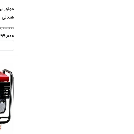
RAIXO RB10500ie+LPG
هندلی لوتی
Robin RGX5510
0,000,000
99,000
Streem st3150is
Streem st4500ise
VACKSON
WINCO KDE18500E_3