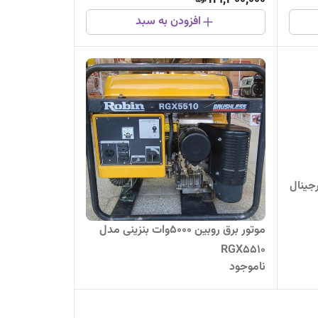
افزودن به سبد
جینال
موتور برق روبین 5000وات بنزینی مدل
RGX5510
ناموجود