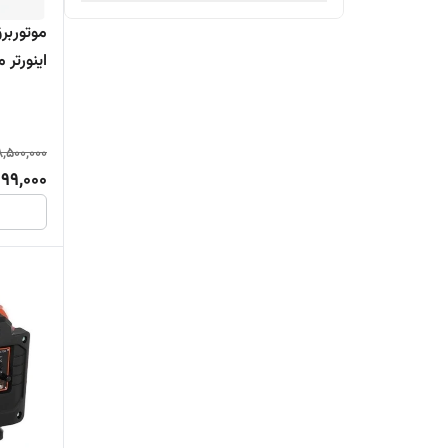
GPT
HONDA SHT15D
اینورتر مدل SE
ICAR IC3
LONCIN GR4800is
8,500,000
999,000
LONCIN LC10000J
LONCIN LC22000(3ph)
LUTIAN LT1200S
LUTIAN LT1900
LUTIAN LT3600ES2
PM ANCHOR TM7500