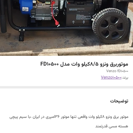
موتوربرق ونزو 8/5کیلو وات مدل FD10500
Venzo fD10500
برند:
Venzo10500
توضیحات
موتور برق ونزو 8کیلو وات واقعی تنها موتور 36امپری در ایران ،با سیم پیچی
هسته مسی قدرتمند